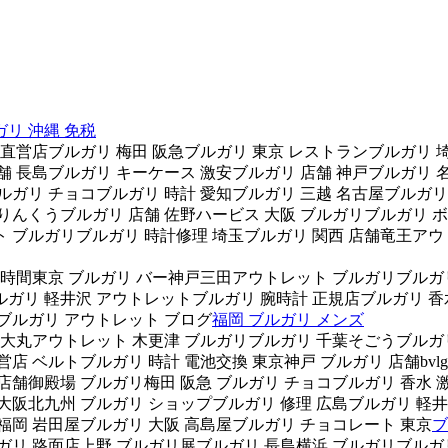
ガリ 沖縄 免税
営店ブルガリ 梅田 阪急ブルガリ 東京 レストランブルガリ 埼
舗 長島ブルガリ キーケース 激安ブルガリ 店舗 神戸ブルガリ 
ルガリ チョコブルガリ 時計 愛知ブルガリ 三越 名古屋ブルガリ
りんくうブルガリ 店舗 佐野ハービス 大阪 ブルガリブルガリ ボ
 ブルガリブルガリ 時計修理 埼玉ブルガリ 関西 店舗竜王アウ
業時間東京 ブルガリ バー神戸三田アウトレット ブルガリブルガリ
ガリ 軽井沢 アウトレットブルガリ 腕時計 正規店ブルガリ 香
ブルガリ アウトレット ブログ
福岡 ブルガリ メンズ
 大丸アウトレット 木更津 ブルガリブルガリ 千葉そごうブルガリ
店 ベルトブルガリ 時計 電池交換 東京神戸 ブルガリ 店舗bvlg
店舗御殿場 ブルガリ梅田 阪急 ブルガリ チョコブルガリ 香水 激
大阪北九州 ブルガリ ショップブルガリ 修理 広島ブルガリ 軽井
福岡 岩田屋ブルガリ 大阪 高島屋ブルガリ チョコレート 東京
ブ
ガリ 路面店上野 ブルガリ展ブルガリ 長島横浜 ブルガリブルガ