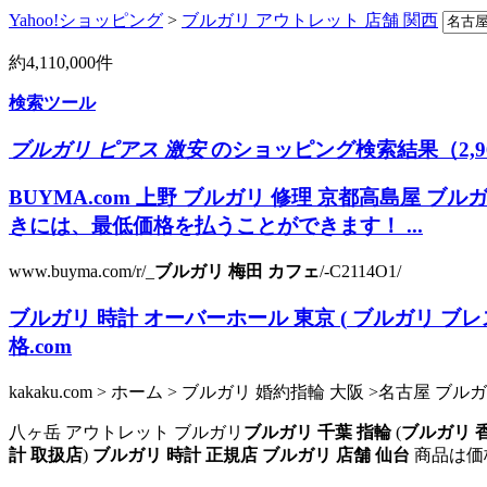
Yahoo!ショッピング
>
ブルガリ アウトレット 店舗 関西
約
4,110,000
件
検索ツール
ブルガリ ピアス 激安
のショッピング検索結果（2,9
BUYMA.com
上野 ブルガリ 修理
京都高島屋 ブルガ
きには、最低価格を払うことができます！ ...
www.buyma.com/r/_
ブルガリ 梅田 カフェ
/-C2114O1/
ブルガリ 時計 オーバーホール 東京
(
ブルガリ ブレ
格.com
kakaku.com > ホーム > ブルガリ 婚約指輪 大阪 >名古屋 ブ
八ヶ岳 アウトレット ブルガリ
ブルガリ 千葉 指輪
(
ブルガリ 
計 取扱店
)
ブルガリ 時計 正規店
ブルガリ 店舗 仙台
商品は価格