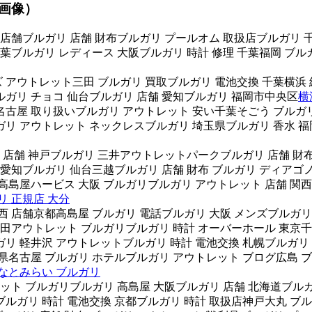
（画像）
 店舗ブルガリ 店舗 財布ブルガリ プールオム 取扱店ブルガリ 千
葉ブルガリ レディース 大阪ブルガリ 時計 修理 千葉福岡 ブル
ンズ アウトレット三田 ブルガリ 買取ブルガリ 電池交換 千葉横浜
ルガリ チョコ 仙台ブルガリ 店舗 愛知ブルガリ 福岡市中央区
横
名古屋 取り扱いブルガリ アウトレット 安い千葉そごう ブルガ
リ アウトレット ネックレスブルガリ 埼玉県ブルガリ 香水 福岡
 店舗 神戸ブルガリ 三井アウトレットパークブルガリ 店舗 財布
 愛知ブルガリ 仙台三越ブルガリ 店舗 財布 ブルガリ ディアゴノ
高島屋ハービス 大阪 ブルガリブルガリ アウトレット 店舗 関
リ 正規店 大分
西 店舗京都高島屋 ブルガリ 電話ブルガリ 大阪 メンズブルガリ
三田アウトレット ブルガリブルガリ 時計 オーバーホール 東京
リ 軽井沢 アウトレットブルガリ 時計 電池交換 札幌ブルガリ 
県名古屋 ブルガリ ホテルブルガリ アウトレット ブログ広島 ブ
みなとみらい ブルガリ
レット ブルガリブルガリ 高島屋 大阪ブルガリ 店舗 北海道ブルガ
ンズブルガリ 時計 電池交換 京都ブルガリ 時計 取扱店神戸大丸 