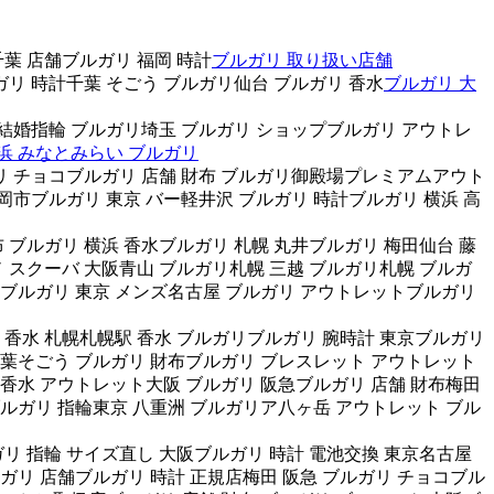
葉 店舗ブルガリ 福岡 時計
ブルガリ 取り扱い店舗
ガリ 時計千葉 そごう ブルガリ仙台 ブルガリ 香水
ブルガリ 大
 結婚指輪 ブルガリ埼玉 ブルガリ ショップブルガリ アウトレ
浜 みなとみらい ブルガリ
リ チョコブルガリ 店舗 財布 ブルガリ御殿場プレミアムアウト
市ブルガリ 東京 バー軽井沢 ブルガリ 時計ブルガリ 横浜 高
 ブルガリ 横浜 香水ブルガリ 札幌 丸井ブルガリ 梅田仙台 藤
 スクーバ 大阪青山 ブルガリ札幌 三越 ブルガリ札幌 ブルガ
西ブルガリ 東京 メンズ名古屋 ブルガリ アウトレットブルガリ
 香水 札幌札幌駅 香水 ブルガリブルガリ 腕時計 東京ブルガリ
千葉そごう ブルガリ 財布ブルガリ ブレスレット アウトレット
香水 アウトレット大阪 ブルガリ 阪急ブルガリ 店舗 財布梅田
ルガリ 指輪東京 八重洲 ブルガリア八ヶ岳 アウトレット ブル
リ 指輪 サイズ直し 大阪ブルガリ 時計 電池交換 東京名古屋
ブルガリ 店舗ブルガリ 時計 正規店梅田 阪急 ブルガリ チョコブル