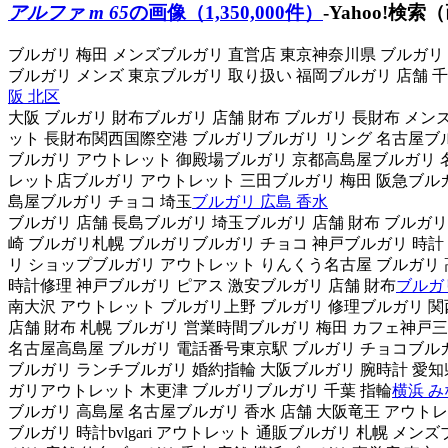
アルファ m 65
の画像（1,350,000件）
-Yahoo!検索
ブルガリ 梅田 メンズブルガリ 直営店 東京神奈川県 ブルガリ
ブルガリ メンズ 東京ブルガリ 取り扱い 福岡ブルガリ 店舗 千
阪 北区
大阪 ブルガリ 財布ブルガリ 店舗 財布 ブルガリ 長財布 メ
ット 長財布関西国際空港 ブルガリブルガリ リング 名古屋ブ
ブルガリ アウトレット 御殿場ブルガリ 京都高島屋ブルガリ 
レット店ブルガリ アウトレット 三田ブルガリ 梅田 阪急ブルガ
島屋ブルガリ チョコ 埼玉
ブルガリ 広島 香水
ブルガリ 店舗 長島ブルガリ 埼玉ブルガリ 店舗 財布 ブルガリ
崎 ブルガリ札幌 ブルガリブルガリ チョコ 神戸ブルガリ 時計
リ ショップブルガリ アウトレット りんくう名古屋 ブルガリ 
時計修理 神戸ブルガリ ピアス 激安ブルガリ 店舗 財布
ブルガ
南大沢 アウトレット ブルガリ上野 ブルガリ 修理ブルガリ 関
店舗 財布 札幌 ブルガリ 営業時間ブルガリ 梅田 カフェ神戸
名古屋高島屋 ブルガリ 電話番号東京駅 ブルガリ チョコブルガ
ブルガリ ランチブルガリ 婚約指輪 大阪ブルガリ 腕時計 愛知
ガリアウトレット 木更津 ブルガリブルガリ 千葉 指輪
横浜 
ブルガリ 高島屋 名古屋ブルガリ 香水 店舗 大阪竜王 アウト
ブルガリ 時計bvlgari アウトレット 通販ブルガリ 札幌 メ