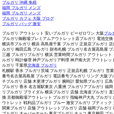
ブルガリ 沖縄 免税
福岡 ブルガリ メンズ
福岡 ブルガリ メンズ
ブルガリ カフェ 大阪 ブログ
ブルガリ バッグ 激安
ブルガリ アウトレット 安いブルガリ ビーゼロワン 大阪
ブル
ブルガリ御殿場プレミアムアウトレット店ブルガリ 電池交換 直
横浜市ブルガリ 横浜 高島屋千葉 ブルガリ 正規店ブルガリ 店
ルガリ 梅田広島 ブルガリ 財布札幌 ブルガリ名古屋高島屋 ブ
三越 ブルガリブルガリ 横浜 営業時間ブルガリ アウトレット 
ルガリ 時計修理 神戸ブルガリア料理 神戸南大沢 アウトレット
ルガリ 千葉県
北海道 ブルガリ
札幌駅 香水 ブルガリ茨城 ブルガリ 正規店札幌 ブルガリ 営
番号名古屋高島屋 ブルガリ 電話番号ブルガリ リング 大阪ブル
チブルガリ 店舗 木更津ブルガリ 腕時計 愛知県ブルガリ 広島
ブルガリ 香水 名古屋駅東京 八重洲 ブルガリアブルガリ 福岡
リブルガリ ブライダル 横浜ブルガリ 店舗 北海道ブルガリ 直営
換 京都御殿場アウトレット ブルガリ 指輪神戸大丸 ブルガリ 
ウトレット 戦利品ブルガリ ブルー 激安ブルガリ ブティック 
関東ブルガリ 店舗 アウトレットブルガリ 店舗 福岡ブルガリ 
ブルガリ オーバーホール 東京ブルガリ チョコ 東京梅田 ブル