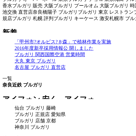
香水ブルガリ 販売 大阪ブルガリ プールオム 大阪ブルガリ 時
池交換 直営店奈良橋陽子 ブルガリブルガリ 東京 レストランブ
規店ブルガリ 札幌 評判ブルガリ キーケース 激安札幌市 ブ
「甲州市?オルビス? 8;森」で植林作業を実施
2016年度新卒採用情報公 開しました
ブルガリ 関西国際空港 営業時間
大丸 東京 ブルガリ
名古屋 ブルガリ 直営店
一覧
奈良近鉄 ブルガリ
仙台 ブルガリ 藤崎
ブルガリ 正規店 愛知県
ブルガリ 店舗 京都
神奈川 ブルガリ