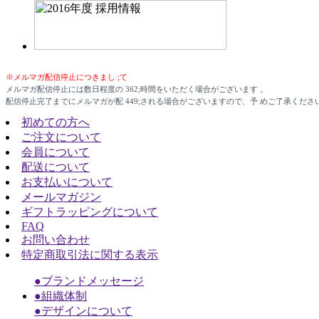
※メルマガ配信停止につきまし ;て
メルマガ配信停止には数日程度の 362;時間をいただく場合がございます 。
配信停止完了までにメルマガが配 449;される場合がございますので、予 めご了承くださ
初めての方へ
ご注文について
会員について
配送について
お支払いについて
メールマガジン
ギフトラッピングについて
FAQ
お問い合わせ
特定商取引法に関する表示
●ブランドメッセージ
●組織体制
●デザインについて