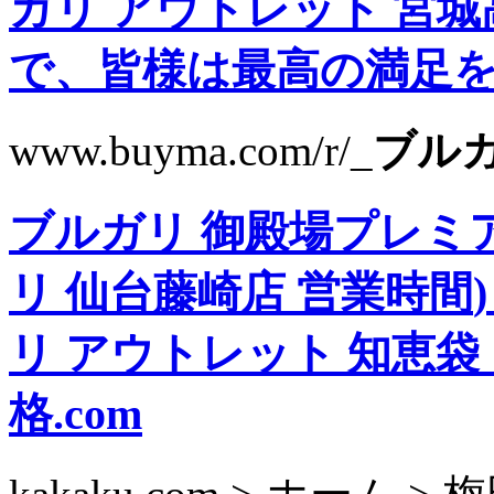
ガリ アウトレット 宮
で、皆様は最高の満足を収
www.buyma.com/r/_
ブルガ
ブルガリ 御殿場プレミ
リ 仙台藤崎店 営業時間
リ アウトレット 知恵袋
格.com