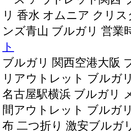
リ 香水 オムニア クリス
ンズ青山 ブルガリ 営業
ト
ブルガリ 関西空港大阪 
リアウトレット ブルガリ
名古屋駅横浜 ブルガリ 
間アウトレット ブルガリ
布 二つ折り 激安ブルガ