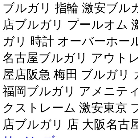
ブルガリ 指輪 激安ブル
店ブルガリ プールオム 
ガリ 時計 オーバーホー
名古屋ブルガリ アウトレ
屋店阪急 梅田 ブルガリ
福岡ブルガリ アメニティ
クストレーム 激安東京 
店ブルガリ 店 大阪名古