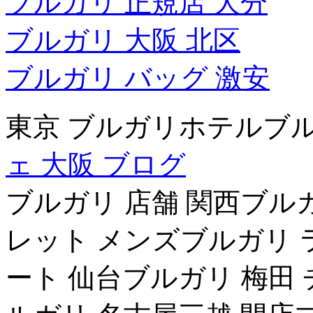
ブルガリ 正規店 大分
ブルガリ 大阪 北区
ブルガリ バッグ 激安
東京 ブルガリホテルブル
ェ 大阪 ブログ
ブルガリ 店舗 関西ブル
レット メンズブルガリ 
ート 仙台ブルガリ 梅田