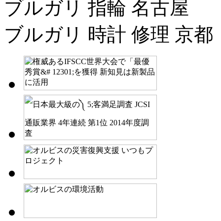
ブルガリ 指輪 名古屋
ブルガリ 時計 修理 京都