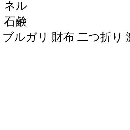
ブルガリ 財布 二つ折り 