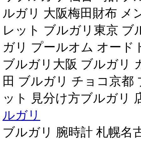
ルガリ 大阪梅田財布 メ
レット ブルガリ東京 ブ
ガリ プールオム オード
ブルガリ大阪 ブルガリ 
田 ブルガリ チョコ京都
ット 見分け方ブルガリ 
ルガリ
ブルガリ 腕時計 札幌名