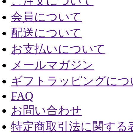
ご注文について
会員について
配送について
お支払いについて
メールマガジン
ギフトラッピングにつ
FAQ
お問い合わせ
特定商取引法に関する